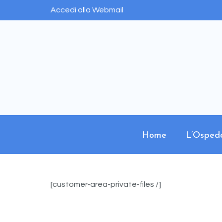
Accedi alla Webmail
Home
L’Osped
[customer-area-private-files /]