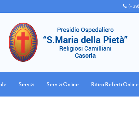
(+39
ale
Servizi
Servizi Online
Ritiro Referti Online