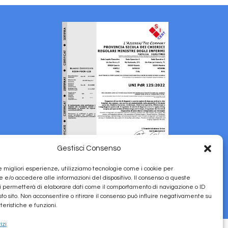
Gestisci Consenso
le migliori esperienze, utilizziamo tecnologie come i cookie per
e/o accedere alle informazioni del dispositivo. Il consenso a queste
i permetterà di elaborare dati come il comportamento di navigazione o ID
sto sito. Non acconsentire o ritirare il consenso può influire negativamente su
icy
Informative Privacy
Policy Gender Equality
Lavora con Noi
teristiche e funzioni.
izi