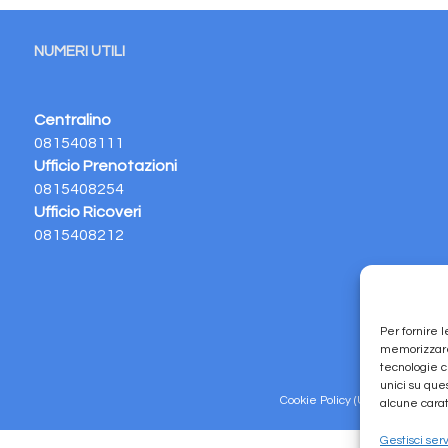
NUMERI UTILI
Centralino
0815408111
Ufficio Prenotazioni
0815408254
Ufficio Ricoveri
0815408212
Per fornire 
memorizzare 
tecnologie c
unici su que
Cookie Policy (UE)
Privacy Pol
alcune carat
Gestisci serv