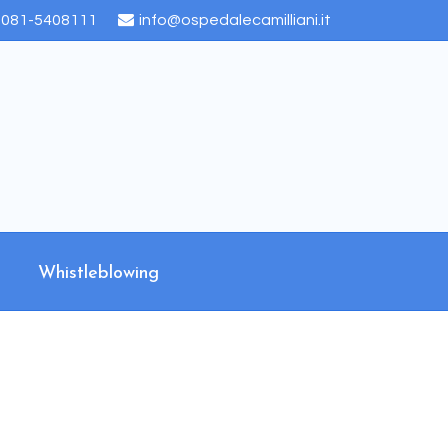
)081-5408111
info@ospedalecamilliani.it
Whistleblowing