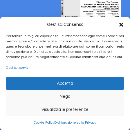
Gestisci Consenso
Per fornire le migliori esperienze, utilizziamo tecnologie come i cookie per
memorizzare e/o accedere alle informazioni del dispositivo. Il consenso a
queste tecnologie ci permetterà di elaborare dati come il comportamento
di navigazione o ID unici su questo sito. Non acconsentire o ritirare il
consenso può influire negativamente su alcune caratteristiche e funzioni.
Gestisci servizi
Accetta
Nega
Copyright © 2026 Ospedale S. Maria della Pietà
Visualizza le preferenze
Cookie Policy (UE)
Privacy Policy
Informative Privacy
Policy Gender
Equality
Lavora con Noi
Cookie Policy
Dichiarazione sulla Privacy